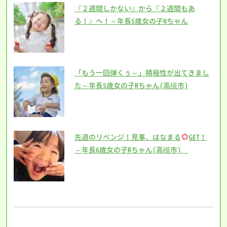
『２週間しかない』から『２週間もあ
る！』へ！～年長5歳女の子Nちゃん
「もう一回弾くぅ～」積極性が出てきまし
た～年長5歳女の子Rちゃん(高槻市)
先週のリベンジ！見事、はなまる
GET！
～年長6歳女の子Rちゃん(高槻市)