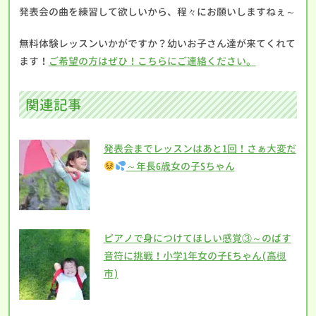
発表会の曲を練習して欲しいから、程々にお願いしますねぇ～
無料体験レッスンいかがですか？幼いお子さん達が来てくれて
ます！
ご希望の方はぜひ！こちらにご連絡ください。
関連記事
発表会までレッスンはあと1回！さぁ大変だ
～年長6歳女の子Sちゃん
ピアノで身につけてほしい感覚③～のばす
音符に挑戦！小学1年女の子Eちゃん(高槻
市)