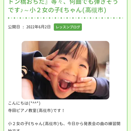
ドン橋おちた』等々、何曲でも弾きそう
です♪～小２女の子Eちゃん(高槻市)
公開日 :
2022年6月2日
レッスンブログ
こんにちは(*^^*)
寺田ピアノ教室(高槻市)です！
小２女の子Eちゃん(高槻市)も、今日から発表会の曲の練習開
始です。