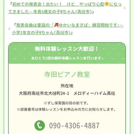
「
初めての発表会！出たい！…けど…やっぱり心配
になっ
てきました～年長5歳女の子Rちゃん(高槻市)
」
「
発表会曲は童謡の『
ゆかいなまきば』練習開始です♪～
小学1年女の子Nちゃん(高槻市)
」
無料体験レッスン大歓迎！
おひとり1回の無料体験レッスンを行います♪
寺田ピアノ教室
所在地
大阪府高槻市北大樋町24-1 メロディーハイム高槻
※ずし保育園の目の前です。
※部屋番号は体験レッスンをお申込みの方にお知らせします。
090-4306-4887