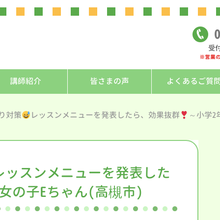
0
受付
※営業
講師紹介
皆さまの声
よくあるご質
り対策
レッスンメニューを発表したら、効果抜群
～小学2
レッスンメニューを発表した
女の子Eちゃん(高槻市)