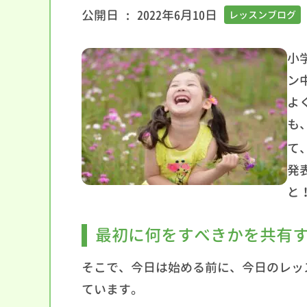
公開日 :
2022年6月10日
レッスンブログ
小
ン
よ
も
て
発
と
最初に何をすべきかを共有す
そこで、今日は始める前に、今日のレッ
ています。