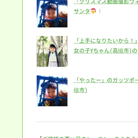
『クリスマス動画撮影ウ
サンタ
「上手になりたいから！
女の子Yちゃん(高槻市)
「やったー」のガッツポー
槻市)