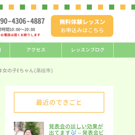
90
-
4306
-
4887
無料体験レッスン
時間10:00〜20:00
お申込みはこちら
のお電話は固くお断りします
問
アクセス
レッスンブログ
年女の子Eちゃん(高槻市)
最近のできごと
発表会の嬉しい効果が
出てます
～発表会ビ