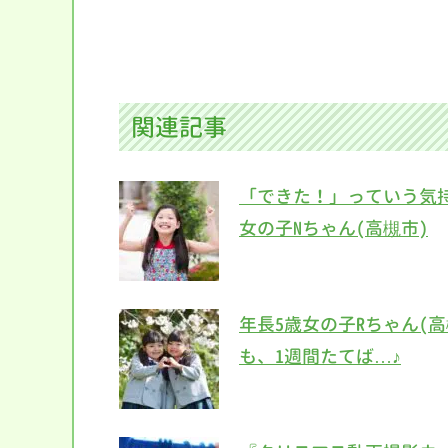
関連記事
「できた！」っていう気
女の子Nちゃん(高槻市)
年長5歳女の子Rちゃん(
も、1週間たてば…♪