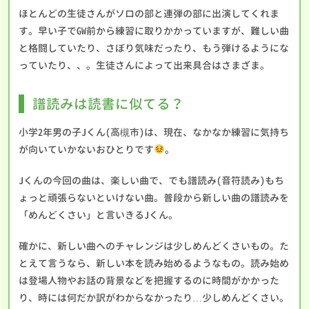
ほとんどの生徒さんがソロの部と連弾の部に出演してくれま
す。早い子でGW前から練習に取りかかっていますが、難しい曲
と格闘していたり、さぼり気味だったり、もう弾けるようにな
っていたり、、。生徒さんによって出来具合はさまざま。
譜読みは読書に似てる？
小学2年男の子Jくん(高槻市)は、現在、なかなか練習に気持ち
が向いていかないおひとりです
。
Jくんの今回の曲は、楽しい曲で、でも譜読み(音符読み)もち
ょっと頑張らないといけない曲。普段から新しい曲の譜読みを
「めんどくさい」と言いきるJくん。
確かに、新しい曲へのチャレンジは少しめんどくさいもの。た
とえて言うなら、新しい本を読み始めるようなもの。読み始め
は登場人物やお話の背景などを把握するのに時間がかかった
り、時には何だか訳がわからなかったり…少しめんどくさい。