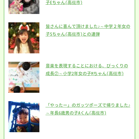
子Eちゃん(高槻市)
皆さんに喜んで頂けました♪～中学２年女の
子Sちゃん(高槻市)との連弾
音楽を表現することにおける、びっくりの
成長②～小学2年女の子Mちゃん(高槻市)
「やったー」のガッツポーズで帰りました♪
～年長6歳男の子Aくん(高槻市)