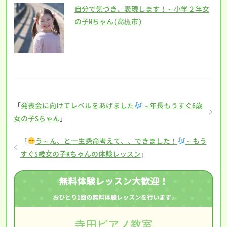
自分で気づき、表現します！～小学２年女
の子Mちゃん(高槻市)
「
発表会に向けてレベルをあげました
～年長もうすぐ6歳
女の子Sちゃん
」
「
う～ん、と一生懸命考えて、、できました！
～もう
すぐ5歳女の子Kちゃんの体験レッスン
」
無料体験レッスン大歓迎！
おひとり1回の無料体験レッスンを行います♪
寺田ピアノ教室