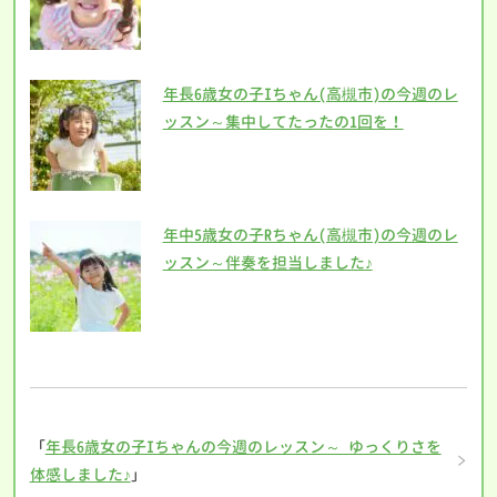
年長6歳女の子Iちゃん(高槻市)の今週のレ
ッスン～集中してたったの1回を！
年中5歳女の子Rちゃん(高槻市)の今週のレ
ッスン～伴奏を担当しました♪
「
年長6歳女の子Iちゃんの今週のレッスン～ ゆっくりさを
体感しました♪
」