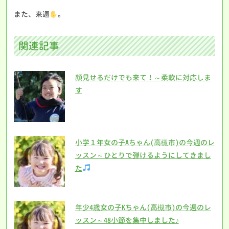
また、来週
。
関連記事
顔見せるだけでも来て！～柔軟に対応しま
す
小学１年女の子Aちゃん(高槻市)の今週のレ
ッスン～ひとりで弾けるようにしてきまし
た
年少4歳女の子Kちゃん(高槻市)の今週のレ
ッスン～48小節を集中しました♪