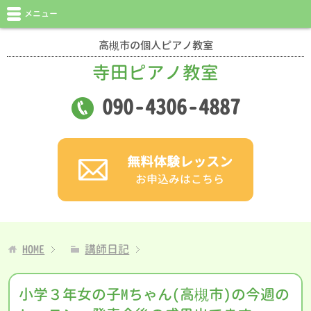
メニュー
高槻市の個人ピアノ教室
寺田ピアノ教室
090
-
4306
-
4887
無料体験レッスン
お申込みはこちら
HOME
講師日記
小学３年女の子Mちゃん(高槻市)の今週の