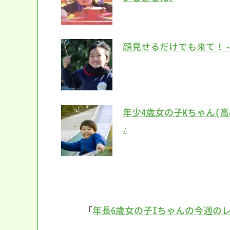
顔見せるだけでも来て！
年少4歳女の子Kちゃん(
♪
「
年長6歳女の子Iちゃんの今週の