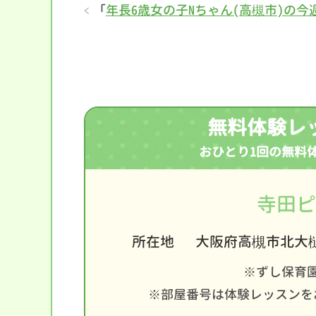
「
年長6歳女の子Nちゃん(高槻市)の
無料体験レ
おひとり1回の無料
寺田ピ
所在地
大阪府高槻市北大樋
※ずし保育
※部屋番号は体験レッスンを