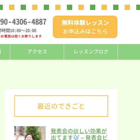
90
-
4306
-
4887
無料体験レッスン
時間10:00〜20:00
お申込みはこちら
のお電話は固くお断りします
問
アクセス
レッスンブログ
最近のできごと
発表会の嬉しい効果が
出てます
～発表会ビ