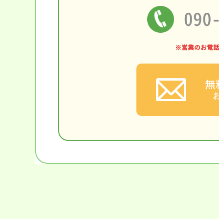
090
※営業のお電
無