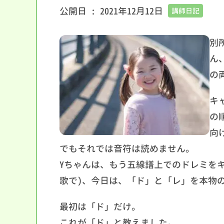
公開日 :
2021年12月12日
講師日記
別
ん
の
キ
の
向
でもそれでは音符は読めません。
Yちゃんは、もう五線譜上でのドレミを
歌で)、今日は、「ド」と「レ」を本物
最初は「ド」だけ。
これが「ド」と教えました。