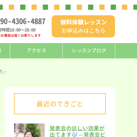
90
-
4306
-
4887
無料体験レッスン
時間10:00〜20:00
お申込みはこちら
のお電話は固くお断りします
問
アクセス
レッスンブログ
た♪
最近のできごと
発表会の嬉しい効果が
出てます
～発表会ビ