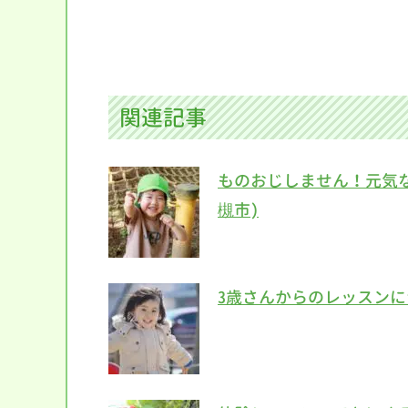
関連記事
ものおじしません！元気な
槻市)
3歳さんからのレッスン