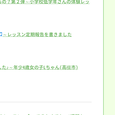
るの？第２弾～小学校低学年さんの体験レッ
～レッスン定期報告を書きました
た♪～年少4歳女の子Lちゃん(高槻市)