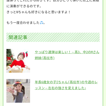
連弾ってこれだから好きです。自分ひとりで弾いた以上に素敵
に演奏ができるのです。
きっとNちゃんも好きになると思いますよ！
もう一度合わせました
。
関連記事
やっぱり連弾は楽しい！～高3、中2のMさん
姉妹(高槻市)
年長6歳女の子Iちゃん(高槻市)の今週のレ
ッスン～左右の強さを変えました♪