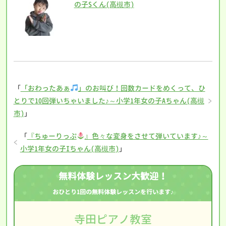
の子Sくん(高槻市)
「
「おわったあぁ
」のお叫び！回数カードをめくって、ひ
とりで10回弾いちゃいました♪～小学1年女の子Aちゃん(高槻
市)
」
「
『ちゅーりっぷ
』色々な変身をさせて弾いています♪～
小学1年女の子Iちゃん(高槻市)
」
無料体験レッスン大歓迎！
おひとり1回の無料体験レッスンを行います♪
寺田ピアノ教室