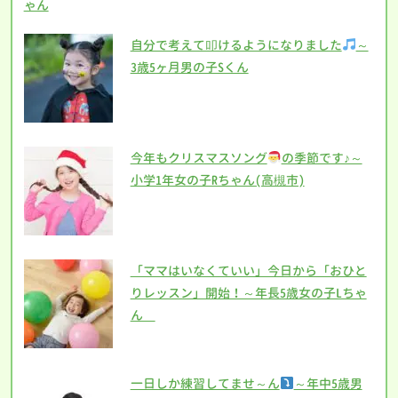
ゃん
自分で考えて叩けるようになりました
～
3歳5ヶ月男の子Sくん
今年もクリスマスソング
の季節です♪～
小学1年女の子Rちゃん(高槻市)
「ママはいなくていい」今日から「おひと
りレッスン」開始！～年長5歳女の子Lちゃ
ん
一日しか練習してませ～ん
～年中5歳男