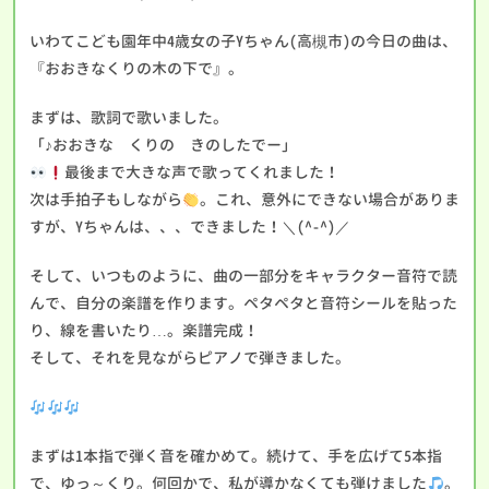
いわてこども園年中4歳女の子Yちゃん(高槻市)の今日の曲は、
『おおきなくりの木の下で』。
まずは、歌詞で歌いました。
「♪おおきな くりの きのしたでー」
最後まで大きな声で歌ってくれました！
次は手拍子もしながら
。これ、意外にできない場合がありま
すが、Yちゃんは、、、できました！＼(^-^)／
そして、いつものように、曲の一部分をキャラクター音符で読
んで、自分の楽譜を作ります。ペタペタと音符シールを貼った
り、線を書いたり…。楽譜完成！
そして、それを見ながらピアノで弾きました。
まずは1本指で弾く音を確かめて。続けて、手を広げて5本指
で、ゆっ～くり。何回かで、私が導かなくても弾けました
。