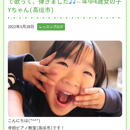
で歌って、弾きました
～年中4歳女の子
Yちゃん(高槻市)
2022年5月28日
レッスンブログ
こんにちは(*^^*)
寺田ピアノ教室(高槻市)です！