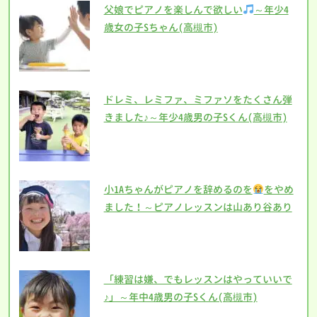
父娘でピアノを楽しんで欲しい
～年少4
歳女の子Sちゃん(高槻市)
ドレミ、レミファ、ミファソをたくさん弾
きました♪～年少4歳男の子Sくん(高槻市)
小1Aちゃんがピアノを辞めるのを
をやめ
ました！～ピアノレッスンは山あり谷あり
「練習は嫌、でもレッスンはやっていいで
♪」～年中4歳男の子Sくん(高槻市)