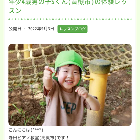
年少4歳男の子Sくん(高槻市)の体験レッ
スン
公開日 :
2022年9月3日
レッスンブログ
こんにちは(*^^*)
寺田ピアノ教室(高槻市)です！