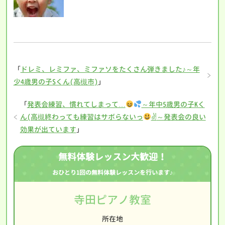
「
ドレミ、レミファ、ミファソをたくさん弾きました♪～年
少4歳男の子Sくん(高槻市)
」
「
発表会練習、慣れてしまって…
～年中5歳男の子Kく
ん(高槻終わっても練習はサボらないっ
✌
～発表会の良い
効果が出ています
」
無料体験レッスン大歓迎！
おひとり1回の無料体験レッスンを行います♪
寺田ピアノ教室
所在地