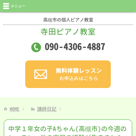
メニュー
高槻市の個人ピアノ教室
寺田ピアノ教室
090
-
4306
-
4887
無料体験レッスン
お申込みはこちら
HOME
講師日記
中学１年女の子Aちゃん(高槻市)の今週の