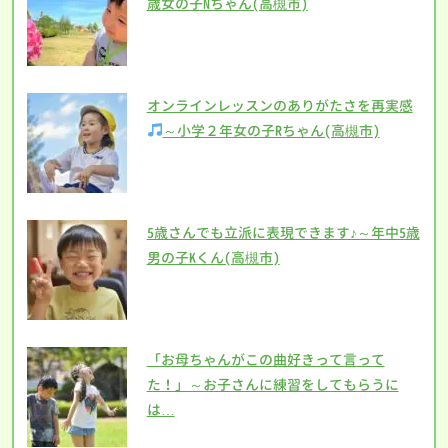
歳女の子Nちゃん(高槻市)
オンラインレッスンのありがたさを再実感
～小学２年女の子Rちゃん(高槻市)
5歳さんでも立派に表現できます♪～年中5歳
男の子Kくん(高槻市)
「お母ちゃんがこの曲好きって言って
た！」～お子さんに練習をしてもらうに
は…