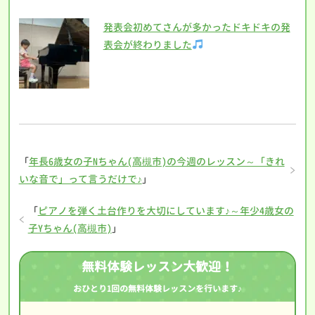
発表会初めてさんが多かったドキドキの発
表会が終わりました
「
年長6歳女の子Nちゃん(高槻市)の今週のレッスン～「きれ
いな音で」って言うだけで♪
」
「
ピアノを弾く土台作りを大切にしています♪～年少4歳女の
子Yちゃん(高槻市)
」
無料体験レッスン大歓迎！
おひとり1回の無料体験レッスンを行います♪