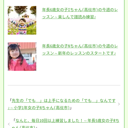
年長6歳女の子Iちゃん(高槻市)の今週のレ
ッスン～楽しんで譜読み練習♪
年長6歳女の子Nちゃん(高槻市)の今週のレ
ッスン～新年のレッスンのスタートです♪
「
先生の「でも…」は上手になるための「でも…」なんです
♪～小学1年女の子Nちゃん(高槻市)
」
「
なんと、毎日10回以上練習しました！～年長5歳女の子Rち
ゃん(高槻市)
」