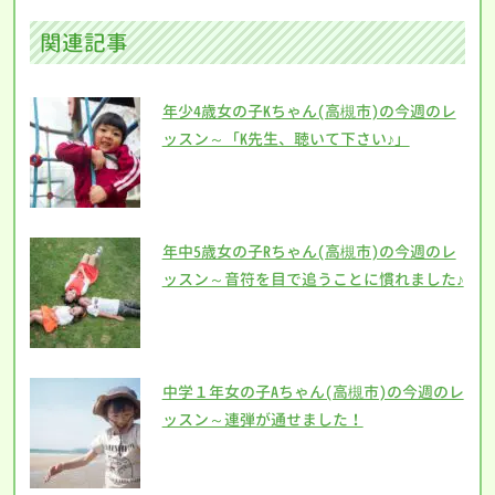
関連記事
年少4歳女の子Kちゃん(高槻市)の今週のレ
ッスン～「K先生、聴いて下さい♪」
年中5歳女の子Rちゃん(高槻市)の今週のレ
ッスン～音符を目で追うことに慣れました♪
中学１年女の子Aちゃん(高槻市)の今週のレ
ッスン～連弾が通せました！