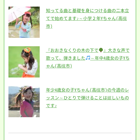
知ってる曲と基礎を身につける曲の二本立
てで始めてます♪～小学２年Yちゃん(高槻
市)
『おおきなくりの木の下で
』大きな声で
歌って、弾きました
～年中4歳女の子Yち
ゃん(高槻市)
年少4歳女の子Yちゃん(高槻市)の今週のレ
ッスン～ひとりで弾けることは嬉しいもの
です♪