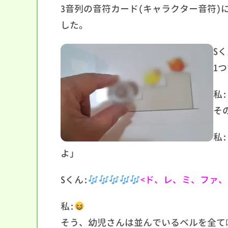
3音列の音符カード(キャラクター音符)
した。
S
1
私
そ
私
よ」
Sくん:
<ド、レ、ミ、ファ、
私:
そう、幼児さんは並んでいるベルを全て