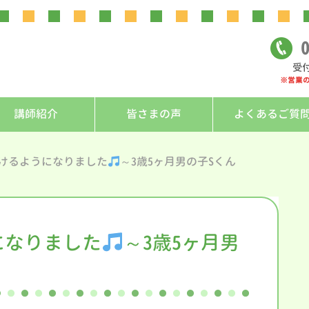
0
受付
※営業
講師紹介
皆さまの声
よくあるご質
けるようになりました
～3歳5ヶ月男の子Sくん
になりました
～3歳5ヶ月男