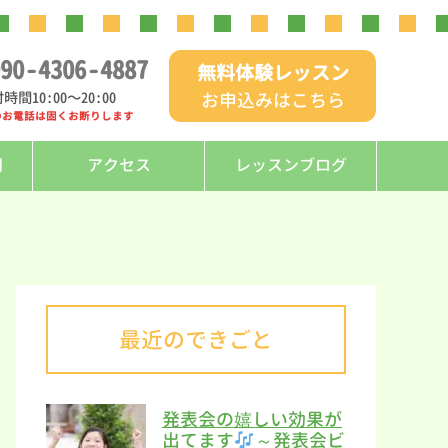
90
-
4306
-
4887
無料体験レッスン
時間10:00〜20:00
お申込みはこちら
のお電話は固くお断りします
問
アクセス
レッスンブログ
最近のできごと
発表会の嬉しい効果が
出てます
～発表会ビ