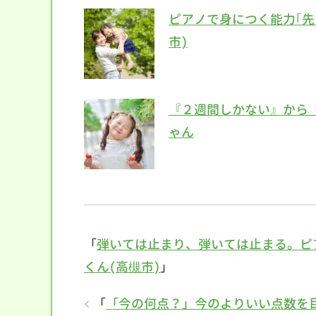
ピアノで身につく能力｢先
市)
『２週間しかない』から
ゃん
「
弾いては止まり、弾いては止まる。ピ
くん(高槻市)
」
「
「今の何点？」今のよりいい点数を目