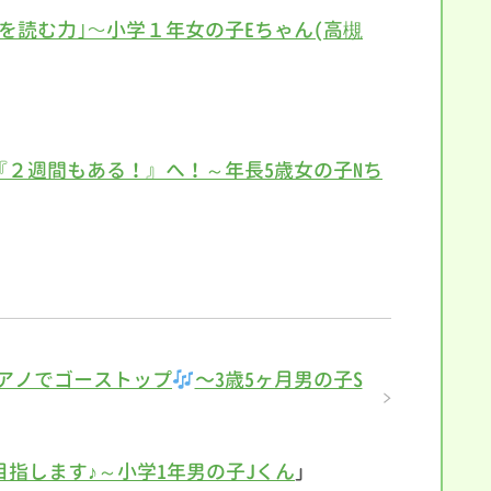
を読む力｣～小学１年女の子Eちゃん(高槻
『２週間もある！』へ！～年長5歳女の子Nち
アノでゴーストップ
〜3歳5ヶ月男の子S
指します♪～小学1年男の子Jくん
」